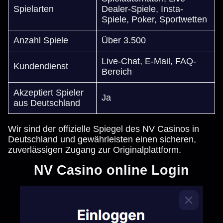
Spielarten
Dealer-Spiele, Insta-
Spiele, Poker, Sportwetten
Anzahl Spiele
Über 3.500
Live-Chat, E-Mail, FAQ-
Kundendienst
Bereich
Akzeptiert Spieler
Ja
aus Deutschland
Wir sind der offizielle Spiegel des NV Casinos in
Deutschland und gewährleisten einen sicheren,
zuverlässigen Zugang zur Originalplattform.
NV Casino online Login