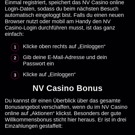
Einmal registriert, speichert das NV Casino online
Login-Daten, sodass du beim nächsten Besuch
automatisch eingeloggt bist. Falls du einen neuen
Browser nutzt oder mobil am Handy den NV
Casino-Login durchführen musst, ist das ganz
einfach:
Klicke oben rechts auf „Einloggen“
Gib deine E-Mail-Adresse und dein
Passwort ein
Klicke auf „Einloggen“
NV Casino Bonus
Du kannst dir einen Überblick über das gesamte
Bonusangebot verschaffen, wenn du im NV Casino
online auf „Aktionen“ klickst. Besonders der gute
Willkommensbonus sticht hier heraus. Er ist in drei
Einzahlungen gestaffelt: