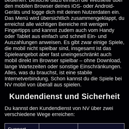
bedienen. Besuche dazu einfach die Webseite über
den mobilen Browser deines iOS- oder Android-
Geräts und logge dich mit deinen Nutzerdaten ein.
Das Menü wird übersichtlich zusammengeklappt, du
erreichst alle wichtigen Bereiche mit wenigen
Fingertipps und kannst zudem auch vom Handy
oder Tablet aus einfach und schnell Ein- und
Auszahlungen anweisen. Es gibt zwar einige Spiele,
die mobil nicht spielbar sind, insgesamt ist das
Spieleangebot aber fast uneingeschränkt auch
mobil direkt im Browser spielbar – ohne Download,
lange Wartezeiten oder sonstige Einschränkungen.
Alles, was du brauchst, ist eine stabile
Internetverbindung. Schon kannst du die Spiele bei
NV mobil von überall aus spielen.
Kundendienst und Sicherheit
Du kannst den Kundendienst von NV über zwei
verschiedene Wege erreichen: