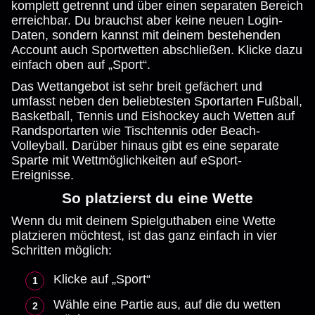
komplett getrennt und über einen separaten Bereich
erreichbar. Du brauchst aber keine neuen Login-
Daten, sondern kannst mit deinem bestehenden
Account auch Sportwetten abschließen. Klicke dazu
einfach oben auf „Sport“.
Das Wettangebot ist sehr breit gefächert und
umfasst neben den beliebtesten Sportarten Fußball,
Basketball, Tennis und Eishockey auch Wetten auf
Randsportarten wie Tischtennis oder Beach-
Volleyball. Darüber hinaus gibt es eine separate
Sparte mit Wettmöglichkeiten auf eSport-
Ereignisse.
So platzierst du eine Wette
Wenn du mit deinem Spielguthaben eine Wette
platzieren möchtest, ist das ganz einfach in vier
Schritten möglich:
Klicke auf „Sport“
Wähle eine Partie aus, auf die du wetten