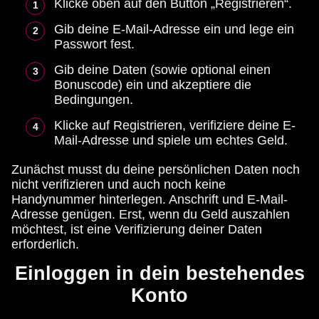
Klicke oben auf den Button „Registrieren“.
Gib deine E-Mail-Adresse ein und lege ein
Passwort fest.
Gib deine Daten (sowie optional einen
Bonuscode) ein und akzeptiere die
Bedingungen.
Klicke auf Registrieren, verifiziere deine E-
Mail-Adresse und spiele um echtes Geld.
Zunächst musst du deine persönlichen Daten noch
nicht verifizieren und auch noch keine
Handynummer hinterlegen. Anschrift und E-Mail-
Adresse genügen. Erst, wenn du Geld auszahlen
möchtest, ist eine Verifizierung deiner Daten
erforderlich.
Einloggen in dein bestehendes
Konto