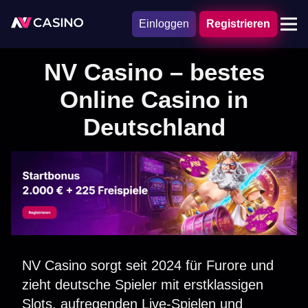
Einloggen
Registrieren
NV Casino – bestes
Online Casino in
Deutschland
NV Casino sorgt seit 2024 für Furore und
zieht deutsche Spieler mit erstklassigen
Slots, aufregenden Live-Spielen und