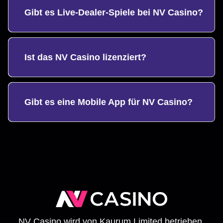
Neben Kreditkarten, Klarna oder Maestro
Gibt es Live-Dealer-Spiele bei NV Casino?
kannst du bei NV auch mit vielen
verschiedenen Kryptowährungen und
weiteren Zahlungsmethoden Geld
Ja, im NV Casino gibt eine breite Auswahl
einzahlen und spielen. Die Auswahl ist
Ist das NV Casino lizenziert?
an Live-Dealer-Spielen wie Roulette,
groß, für Einzahlungen fallen keine
Blackjack oder Baccarat. Du kannst auch
Gebühren an und die Bearbeitungszeiten
als deutscher Spieler Livespiele sowie
Ja, das von der Karum Limited betriebene
sind sehr kurz.
Poker uneingeschränkt spielen.
Gibt es eine Mobile App für NV Casino?
NV Casino nutzt die Glücksspiellizenz des
Lizenzinhabers Nixxe B.V. mit Sitz in
Curaçao. Dort ist das gesamte
Es gibt zwar keine native NV Casino App,
Glücksspielangebot unter der
doch eine gut funktionierende Web-App,
Lizenznummer OGL/2024/1363/0705
also mobile Seite. Du kannst sie von jedem
lizenziert.
Android- oder iOS-Handy bzw. Tablet aus
erreichen und mobil spielen.
NV Casino wird von Kaurum Limited betrieben,